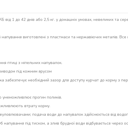
 від 1 до 42 днів або 2,5 кг. у домашніх умовах, невеликих та се
лі напування виготовлені з пластмаси та нержавіючих металів. Все
ння птиці з ніпельних напувалок.
приводом під кожним ярусом
, яка забезпечує необхідний зазор для доступу курчат до корму з п
 що унеможливлює прогин поликів.
можливлюють втрату корму.
аплеуловлювачами; подача води до напувалок здійснюється від вод
 напування під тиском, а злив брудної води відбувається через ос