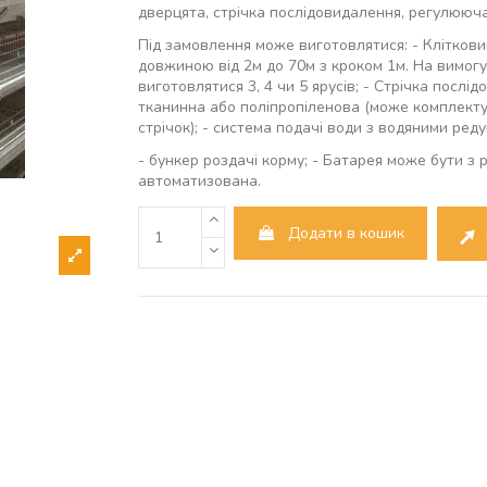
дверцята, стрічка послідовидалення, регулююча
Під замовлення може виготовлятися: - Кліткови
довжиною від 2м до 70м з кроком 1м. На вимог
виготовлятися 3, 4 чи 5 ярусів; - Стрічка послі
тканинна або поліпропіленова (може комплекту
стрічок); - система подачі води з водяними ред
- бункер роздачі корму; - Батарея може бути з
автоматизована.
Додати в кошик