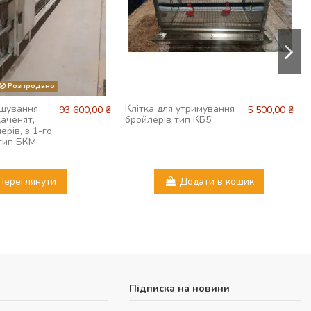
Розпродано
ощування
Клітка для утримування
93 600,00 ₴
5 500,00 ₴
каченят,
бройлерів тип КБ5
ерів, з 1-го
 тип БКМ
Переглянути
Додати в кошик
Підписка на новини