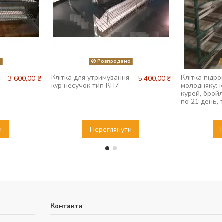
о
Розпродано
Клітка для утримування
Клітка підр
3 600,00 ₴
5 400,00 ₴
кур несучок тип КН7
молодняку: 
курей, бройл
по 21 день,
и
Переглянути
Контакти