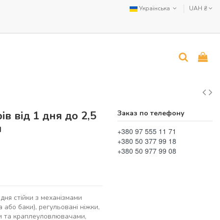
Українська
UAH ₴
в від 1 дня до 2,5
Заказ по телефону
я
+380 97 555 11 71
+380 50 377 99 18
+380 50 977 99 08
адня стійки з механізмами
а або баки), регульовані ніжки,
ми та краплеуловлювачами,