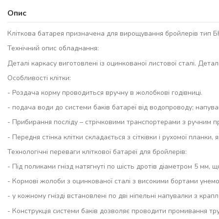
Опис
Кліткова батарея призначена для вирощування бройлерів тип БКБ
Технічний опис обладнання:
Деталі каркасу виготовлені із оцинкованої листової сталі. Дета
Особливості клітки:
- Роздача корму проводиться вручну в жолобкові годівниці.
- подача води до системи баків батареї від водопроводу; напува
- Прибирання посліду – стрічковими транспортерами з ручним 
- Передня стінка клітки складається з сітківки і рухомої планки
Технологічні переваги кліткової батареї для бройлерів:
- Під поликами гнізд натягнуті по шість дротів діаметром 5 мм,
- Кормові жолоби з оцинкованої сталі з високими бортами уне
- у кожному гнізді встановлені по дві ніпельні напувалки з кр
- Конструкція системи баків дозволяє проводити промивання труб