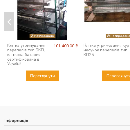
Розпродано
Розпродан
Клітка утримування
Клітка утримування кур
101 400,00 ₴
перепелів тип БКП,
несучок перепелів тип
кліткова батарея
КП25
сертифікована в
Україні!
Переглянути
Переглянут
Інформація