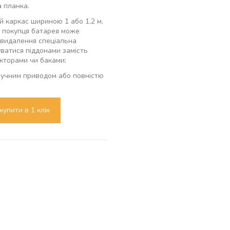
 планка.
й каркас шириною 1 або 1,2 м,
у покупця батарея може
довидалення спеціальна
ватися піддонами замість
укторами чи баками;
 ручним приводом або повністю
купити в 1 клік