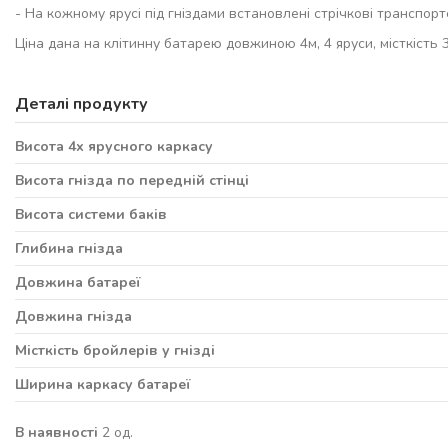
- На кожному ярусі під гніздами встановлені стрічкові транспор
Ціна дана на клітинну батарею довжиною 4м, 4 яруси, місткість 
Деталі продукту
Висота 4х ярусного каркасу
Висота гнізда по передній стінці
Висота системи баків
Глибина гнізда
Довжина батареї
Довжина гнізда
Місткість бройлерів у гнізді
Ширина каркасу батареї
В наявності
2 од.