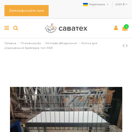
Українська
UAH ₴
Зателефонуйте мені
0
Головна
Птахівництво
Кліткове обладнання
Клітка для
утримування бройлерів тип КБ5