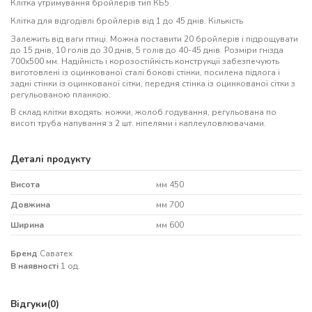
Клітка утримування бройлерів тип КБ5
Клітка для відгодівлі бройлерів від 1 до 45 днів. Кількість
Залежить від ваги птиці. Можна поставити 20 бройлерів і підрощувати
до 15 днів, 10 голів до 30 днів, 5 голів до 40-45 днів. Розміри гнізда
700х500 мм. Надійність і корозостійкість конструкції забезпечують
виготовлені із оцинкованої сталі бокові стінки, посилена підлога і
задні стінки із оцинкованої сітки, передня стінка із оцинкованої сітки з
регульованою планкою.
В склад клітки входять: ножки, жолоб годування, регульована по
висоті труба напування з 2 шт. ніпелями і каплеуловлювачами.
Деталі продукту
Висота
мм 450
Довжина
мм 700
Ширина
мм 600
Бренд
Саватех
В наявності
1 од.
Відгуки
(0)