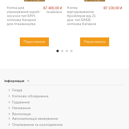
Клітка для
Клітка
К
67 400,00 ₴
87 100,00 ₴
утримування курей-
відгодовування
к
70 400,00 ₴
несучок тип БКН,
бройлерів від 21
кліткова батарея
дня, тип БКБВ,
для птахівництва
кліткова батарея
Переглянути
Переглянути
Інформація
Гнізда
Кліткове обладнання
Годування
Напування
Вентиляція
Автоматизація зважування
Опалювання та охолодження