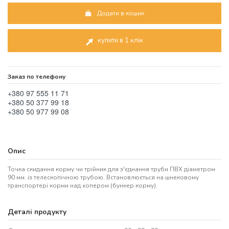
Додати в кошик
купити в 1 клік
Заказ по телефону
+380 97 555 11 71
+380 50 377 99 18
+380 50 977 99 08
Опис
Точка скидання корму чи трійник для з'єднання труби ПВХ діаметром
90 мм. із телескопічною трубою. Встановлюється на шнековому
транспортері корми над хопером (бункер корму).
Деталі продукту