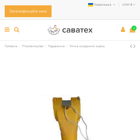
Українська
UAH ₴
Зателефонуйте мені
0
Головна
Птахівництво
Годування
Точка скидання корму