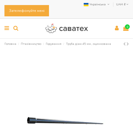
Українська
UAH ₴
Зателефонуйте мені
0
Головна
Птахівництво
Годування
Труба діам.45 мм., оцинкована