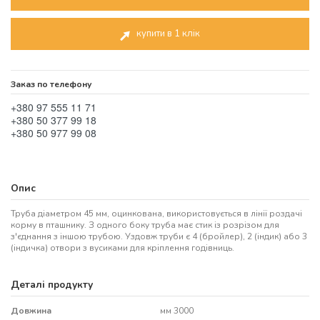
купити в 1 клік
Заказ по телефону
+380 97 555 11 71
+380 50 377 99 18
+380 50 977 99 08
Опис
Труба діаметром 45 мм, оцинкована, використовується в лінії роздачі
корму в пташнику. З одного боку труба має стик із розрізом для
з'єднання з іншою трубою. Уздовж труби є 4 (бройлер), 2 (індик) або 3
(індичка) отвори з вусиками для кріплення годівниць.
Деталі продукту
Довжина
мм 3000