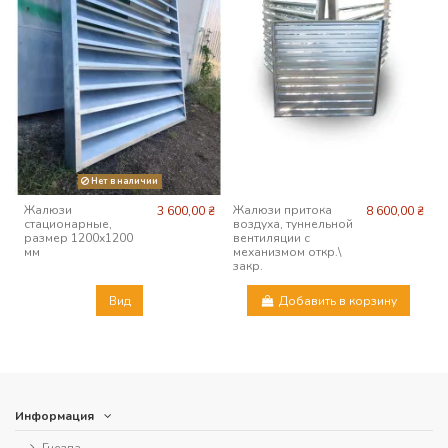
Нет в наличии
Жалюзи
Жалюзи притока
3 600,00 ₴
8 600,00 ₴
стационарные,
воздуха, туннельной
размер 1200х1200
вентиляции с
мм
механизмом откр.\
закр.
Вид
Добавить в корзину
Информация