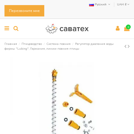
Русский
UAH ₴
Перезвоните мне
0
Главная
Птицеводство
Система поения
Регулятор давления воды
фирмы "Lubing", Германия, линии поения птицы