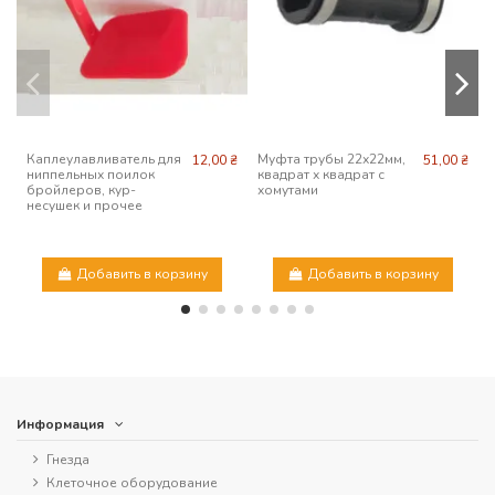
Каплеулавливатель для
Муфта трубы 22х22мм,
12,00 ₴
51,00 ₴
ниппельных поилок
квадрат х квадрат с
бройлеров, кур-
хомутами
несушек и прочее
к
п
Добавить в корзину
Добавить в корзину
Информация
Гнезда
Клеточное оборудование