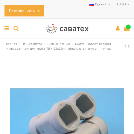
Русский
UAH ₴
Перезвоните мне
0
Главная
Птицеводство
Система поения
Муфта квадрат-квадрат
чи квадрат-круг для труби ПВХ 22х22мм, ніпельного напування птиці