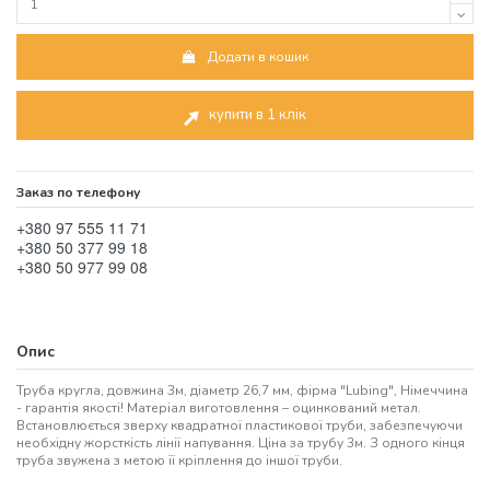
Додати в кошик
купити в 1 клік
Заказ по телефону
+380 97 555 11 71
+380 50 377 99 18
+380 50 977 99 08
Опис
Труба кругла, довжина 3м, діаметр 26,7 мм, фірма "Lubing", Німеччина
- гарантія якості! Матеріал виготовлення – оцинкований метал.
Встановлюється зверху квадратної пластикової труби, забезпечуючи
необхідну жорсткість лінії напування. Ціна за трубу 3м. З одного кінця
труба звужена з метою її кріплення до іншої труби.