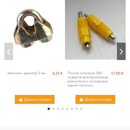
Затискач, діаметр 5 мм.
Поїлка ніпельна 360
6,20 ₴
17,00 ₴
градусів для бройлерів,
ремонтного молодняку
н
курей-несучок,...
п
Додати в кошик
Додати в кошик