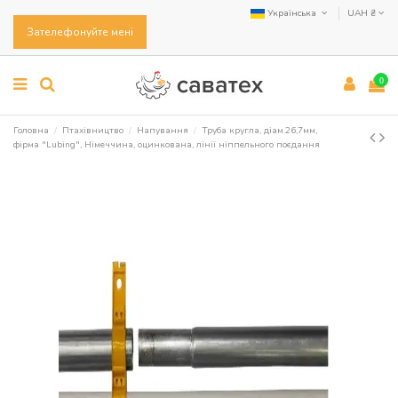
Українська
UAH ₴
Зателефонуйте мені
0
Головна
Птахівництво
Напування
Труба кругла, діам.26,7мм,
фірма "Lubing", Німеччина, оцинкована, лінії ніппельного поєдання